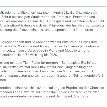
reden und Mitplanen“ startete im April 2011 die Charrette zum
n Schritt besichtigten Studierende der Professur „Entwerfen und
ität Weimar das Areal um den Bundesplatz und machten sich ein Bild
schließend trafen sie sich mit Mitgliedern der Initiative Bundesplatz
estaltung des Platzes einsetzt, und besprachen mit ihnen erste
 Anwohnerinnen und Anwohner sowie für Akteure aus Politik und
re Vorschläge, Wünsche und Anregungen in die Planungen einbringen.
imar setzten diese Vorschläge in Pläne und Modelle um und
die städtebauliche Entwicklung bis 2020.
ellung mit dem Titel “Pläne für morgen – Bundesplatz Berlin” statt.
er Universität Weimar ihre Entwürfe für eine Umgestaltung des
elle und Pläne boten den Besuchern die Möglichkeit, sich mit
seinanderzusetzen und sich darüber mit anderen Teilnehmenden (z.B.
chen.
erenden in einer Abschlussveranstaltung die Ergebnisse der Charrette.
standen zehn Entwürfe zur Umgestaltung des Platzes. Sie wurden
 Bezirksverordnetenversammlung und dem Bezirk übergeben.