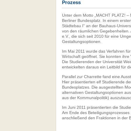
Prozess
Unter dem Motto „MACHT PLATZ! – Mit
Berliner Bundesplatz. In einem erste
Städtebau I“ an der Bauhaus-Univers
von den räumlichen Gegebenheiten. An
e.V., die sich seit 2010 für eine Umg
Gestaltungsoptionen.
Im Mai 2011 wurde das Verfahren für
Wirtschaft geöffnet. Sie konnten ih
Die Studierenden der Universität We
entwickelten daraus ein Leitbild für 
Parallel zur Charrette fand eine Ausst
Hier präsentierten elf Studierende d
Bundesplatzes. Die ausgestellten Mod
alternativen Gestaltungsoptionen au
aus der Kommunalpolitik) auszutaus
Im Juni 2011 präsentierten die Studi
Am Ende des Beteiligungsprozesses 
anschließend den Fraktionen in der