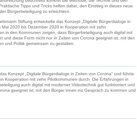
andreichung beschreibt konkret die Methode, die Technik und den
Praktische Tipps und Tricks helfen dabei, den Einstieg in dieses neue
der Bürgerbeteiligung zu erleichtern.
elsmann Stiftung entwickelte das Konzept „Digitale Bürgerdialoge in
n Mai 2020 bis Dezember 2020 in Kooperation mit zehn
n in den Kommunen zeigen, dass Bürgerbeteiligung auch digital mit
rt und diese Form nicht nur in Zeiten von Corona geeignet ist, mit den
n und Politik gemeinsam zu gestalten.
 das Konzept „Digitale Bürgerdialoge in Zeiten von Corona“ und führte
in Kooperation mit zehn Pilotkommunen durch. Die Erfahrungen in
eiligung auch digital mit moderner Videotechnik gut funktioniert und
Corona geeignet ist, mit den Bürger:innen ins Gespräch zu kommen und